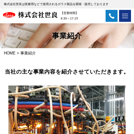
会社概要
採用情報
株式会社世良は医療用などで使用されるガラス製品を開発・販売しております
【営業時間】
プライバシーポリシー
お問い合わせ
8:30～17:15
事業紹介
HOME
>
事業紹介
当社の主な事業内容を紹介させていただきます。