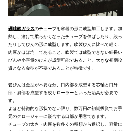
硼珪酸ガラス
のチューブを容器の形に成型加工します。加
熱し、溶けて柔らかくなったチューブを伸ばしたり、絞っ
たりしてびんの形に成型します。吹製びんに比べて軽く、
肉厚がほぼ均一であること、吹製では成型できない細長い
びんや小容量のびんが成型可能であること、大きな初期投
資となる金型が不要であることが特徴です。
管びんは金型が不要な分、口内部を成型する芯軸と口外
部・肩部を成型する絞りローラーといった治具が必要で
す。
よほど特徴的な形状でない限り、数万円の初期投資でお手
元のクロージャーに嵌合する口部が用意できます。
チューブの太さ・肉厚を数多くの種類から選択し、容量に